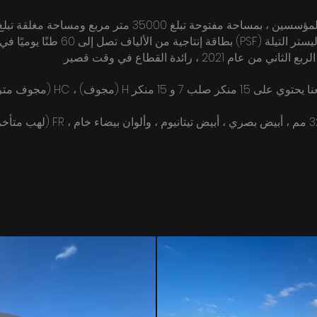
تبلغ 35000 متر مربع ومساحة مغلقة تبلغ 12000 متر مربع.
20 ، رائدة القطاع في وقت قصير.
تنتج منتجاتها بطول قطع 32،38،51،64،76 