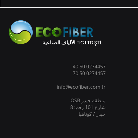
الألياف الصناعية TİC.LTD.ŞTİ.
0274457 50 40
0274457 50 70
info@ecofiber.com.tr
منطقة جيدز OSB
شارع 101 رقم: 8
جيدز / كوتاهيا