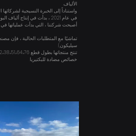
الألياف.
واستناداً إلى الخبرة النسيجية لشركائها المؤسسين ، بمساحة مفتوحة 
في عام 2021 ، بدأت في إنتاج ألياف البوليستر التيلة (PSF) بطاقة إنتاجية من الألياف تصل إلى 60 طنًا يوميًا في منطقة جيدز في كوتاهيا.
أصبحت شركتنا ، التي بدأت عملياتها في الربع الثاني من عام 21
سيليكون).
خصائص مضادة للبكتيريا.