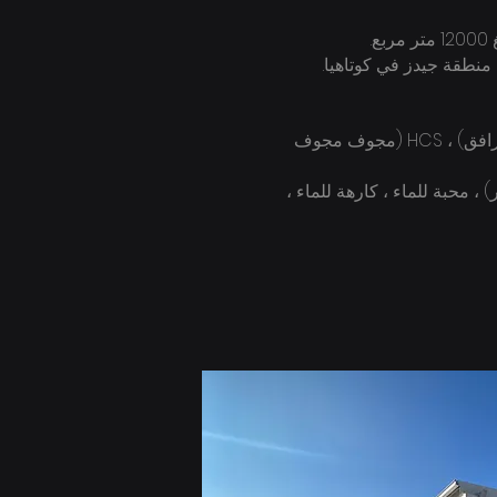
تماشيًا مع المتطلبات الحالية ، فإن مصنعنا يحتوي على 1.5 منكر صلب 7 و 15 منكر H (مجوف) ، HC (مجوف مترافق) ، HCS (مجوف مجوف
مم ، أبيض بصري ، أبيض تيتانيوم ، وألوان بيضاء خام ، FR (لهب متأخر) ، محبة للماء ، كارهة للماء ،