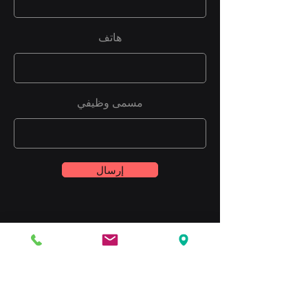
هاتف
مسمى وظيفي
إرسال
الألياف الصناعية
TİC.LTD.ŞTİ.